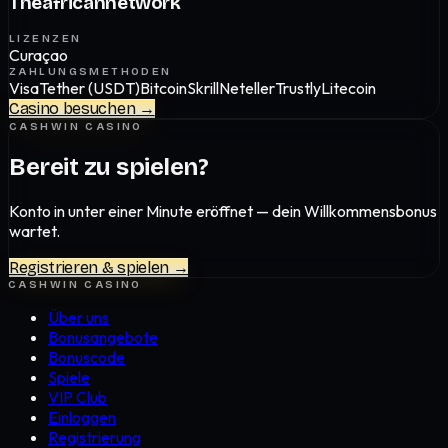
Theafricannetwork
LIZENZEN
Curaçao
ZAHLUNGSMETHODEN
Visa
Tether (USDT)
Bitcoin
Skrill
Neteller
Trustly
Litecoin
Casino besuchen
→
CASHWIN CASINO
Bereit zu spielen?
Konto in unter einer Minute eröffnet — dein Willkommensbonus
wartet.
Registrieren & spielen
→
CASHWIN CASINO
Über uns
Bonusangebote
Bonuscode
Spiele
VIP Club
Einloggen
Registrierung