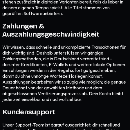
stehen zusätzlich in digitalen Varianten bereit, falls du lieber in
deinem eigenen Tempo spielst. Alle Titel stammen von
geprüften Softwareanbietern.
Zahlungen &
Auszahlungsgeschwindigkeit
Wir wissen, dass schnelle und unkomplizierte Transaktionen für
dich wichtig sind. Deshalb unterstützen wir gängige
Zahlungsmethoden, die in Deutschland verbreitet sind –
darunter Kreditkarten, E-Wallets und weitere lokale Optionen.
Einzahlungen werden in der Regel sofort gutgeschrieben,
damit du ohne unnötige Wartezeit loslegen kannst.
Auszahlungen bearbeiten wir so zügig wie möglich; die genaue
Dauer hängt von der gewählten Methode und dem
abgeschlossenen Verifizierungsprozess ab. Dein Konto bleibt
jederzeit einsehbar und nachvollziehbar.
Kundensupport
Unser Support-Team ist darauf ausgerichtet, dir schnell und