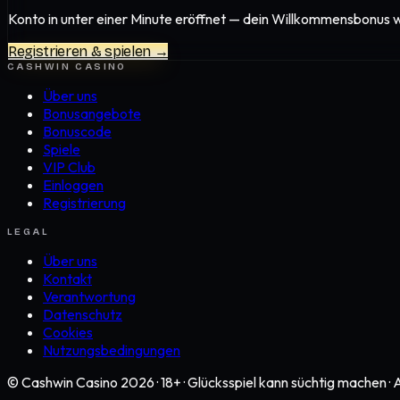
Konto in unter einer Minute eröffnet — dein Willkommensbonus 
Registrieren & spielen
→
CASHWIN CASINO
Über uns
Bonusangebote
Bonuscode
Spiele
VIP Club
Einloggen
Registrierung
LEGAL
Über uns
Kontakt
Verantwortung
Datenschutz
Cookies
Nutzungsbedingungen
© Cashwin Casino 2026 · 18+ · Glücksspiel kann süchtig machen · A