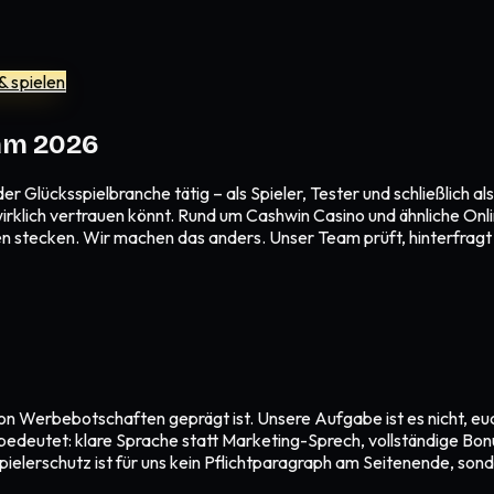
& spielen
eam 2026
er Glücksspielbranche tätig – als Spieler, Tester und schließlich a
wirklich vertrauen könnt. Rund um Cashwin Casino und ähnliche Onl
stecken. Wir machen das anders. Unser Team prüft, hinterfragt u
on Werbebotschaften geprägt ist. Unsere Aufgabe ist es nicht, e
s bedeutet: klare Sprache statt Marketing-Sprech, vollständige Bon
elerschutz ist für uns kein Pflichtparagraph am Seitenende, sond