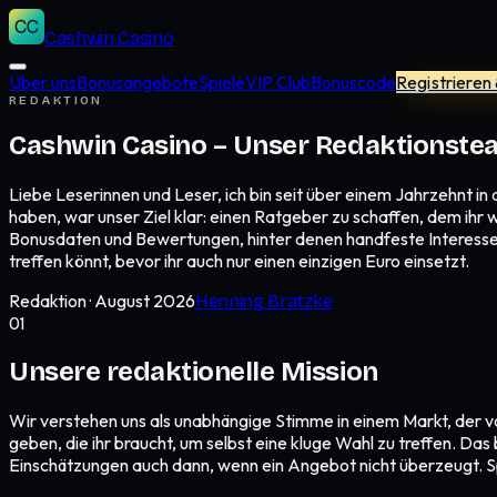
Cashwin Casino
Über uns
Bonusangebote
Spiele
VIP Club
Bonuscode
Registrieren 
REDAKTION
Cashwin Casino – Unser Redaktionst
Liebe Leserinnen und Leser, ich bin seit über einem Jahrzehnt in d
haben, war unser Ziel klar: einen Ratgeber zu schaffen, dem ihr 
Bonusdaten und Bewertungen, hinter denen handfeste Interessen 
treffen könnt, bevor ihr auch nur einen einzigen Euro einsetzt.
Redaktion
·
August 2026
Henning Bratzke
01
Unsere redaktionelle Mission
Wir verstehen uns als unabhängige Stimme in einem Markt, der v
geben, die ihr braucht, um selbst eine kluge Wahl zu treffen. Da
Einschätzungen auch dann, wenn ein Angebot nicht überzeugt. Spi