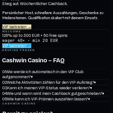
Steig auf. Wöchentlicher Cashback.
Persönlicher Host, schnellere Auszahlungen, Geschenke zu
Meilensteinen. Qualifikation skaliert mit deinem Einsatz.
VIP beitreten
→
WELCOME
125% up to 300 EUR + 50 free spins
wager 40× · min 20 EUR
VIP beitreten
→
HÄUFIGE FRAGEN
Cashwin Casino – FAQ
01
Wie werde ich automatisch in den VIP Club
▾
aufgenommen?
▾
02
Welche Aktivitäten zählen für den VIP-Aufstieg?
▾
03
Kann ich meinen VIP-Status wieder verlieren?
▾
04
Wie und wann wird mein Cashback gutgeschrieben?
▾
05
Wie kann ich VIP-Prämien auszahlen lassen?
CASHWIN CASINO