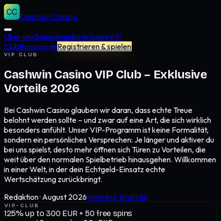
Cashwin Casino
Über uns
Bonusangebote
Spiele
VIP
Club
Bonuscode
Registrieren & spielen
VIP CLUB
Cashwin Casino VIP Club – Exklusive
Vorteile 2026
Bei Cashwin Casino glauben wir daran, dass echte Treue
belohnt werden sollte – und zwar auf eine Art, die sich wirklich
besonders anfühlt. Unser VIP-Programm ist keine Formalität,
sondern ein persönliches Versprechen: Je länger und aktiver du
bei uns spielst, desto mehr öffnen sich Türen zu Vorteilen, die
weit über den normalen Spielbetrieb hinausgehen. Willkommen
in einer Welt, in der dein Echtgeld-Einsatz echte
Wertschätzung zurückbringt.
Redaktion
·
August 2026
Henning Bratzke
VIP-CLUB
125% up to 300 EUR + 50 free spins